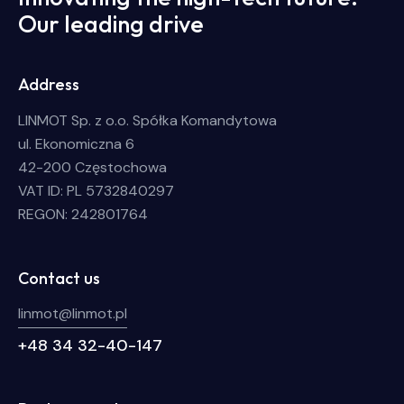
Our leading drive
Address
LINMOT Sp. z o.o. Spółka Komandytowa
ul. Ekonomiczna 6
42-200 Częstochowa
VAT ID: PL 5732840297
REGON: 242801764
Contact us
linmot@linmot.pl
+48 34 32-40-147