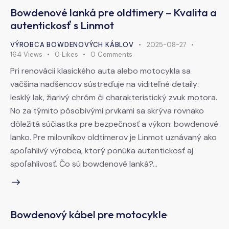
Bowdenové lanká pre oldtimery – Kvalita a
autentickosť s Linmot
VÝROBCA BOWDENOVÝCH KÁBLOV
2025-08-27
164
Views
0
Likes
0
Comments
Pri renovácii klasického auta alebo motocykla sa
väčšina nadšencov sústreďuje na viditeľné detaily:
lesklý lak, žiarivý chróm či charakteristický zvuk motora.
No za týmito pôsobivými prvkami sa skrýva rovnako
dôležitá súčiastka pre bezpečnosť a výkon: bowdenové
lanko. Pre milovníkov oldtimerov je Linmot uznávaný ako
spoľahlivý výrobca, ktorý ponúka autentickosť aj
spoľahlivosť. Čo sú bowdenové lanká?…
Bowdenový kábel pre motocykle