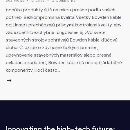
342
Views
0
Likes
0
Comments
ponúka produkty šité na mieru presne podľa vašich
potrieb. Bezkompromisná kvalita Všetky Bowden káble
od Linmot prechádzajú prísnymi kontrolami kvality, aby
zabezpečili bezchybné fungovanie aj vVo svete
stavebných strojov zohrávajú Bowden káble kľúčovú
úlohu. Či už ide o zdvíhanie ťažkých bremien,
upevňovanie stavebných materiálov alebo presné
ovládanie zariadení, Bowden káble sú nepostrádateľné
komponenty. Hoci často…
Innovating the high-tech future: