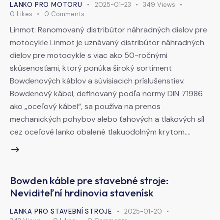
LANKO PRO MOTORU
2025-01-23
349
Views
0
Likes
0
Comments
Linmot: Renomovaný distribútor náhradných dielov pre
motocykle Linmot je uznávaný distribútor náhradných
dielov pre motocykle s viac ako 50-ročnými
skúsenosťami, ktorý ponúka široký sortiment
Bowdenových káblov a súvisiacich príslušenstiev.
Bowdenový kábel, definovaný podľa normy DIN 71986
ako „oceľový kábel“, sa používa na prenos
mechanických pohybov alebo ťahových a tlakových síl
cez oceľové lanko obalené tlakuodolným krytom.…
Bowden káble pre stavebné stroje:
Neviditeľní hrdinovia stavenísk
LANKA PRO STAVEBNÍ STROJE
2025-01-20