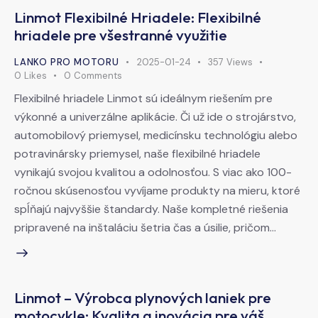
Linmot Flexibilné Hriadele: Flexibilné
hriadele pre všestranné využitie
LANKO PRO MOTORU
2025-01-24
357
Views
0
Likes
0
Comments
Flexibilné hriadele Linmot sú ideálnym riešením pre
výkonné a univerzálne aplikácie. Či už ide o strojárstvo,
automobilový priemysel, medicínsku technológiu alebo
potravinársky priemysel, naše flexibilné hriadele
vynikajú svojou kvalitou a odolnosťou. S viac ako 100-
ročnou skúsenosťou vyvíjame produkty na mieru, ktoré
spĺňajú najvyššie štandardy. Naše kompletné riešenia
pripravené na inštaláciu šetria čas a úsilie, pričom…
Linmot – Výrobca plynových laniek pre
motocykle: Kvalita a inovácia pre váš