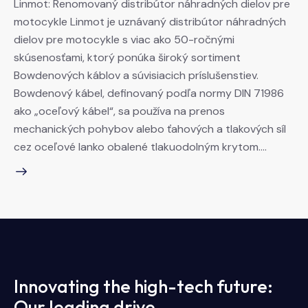
Linmot: Renomovaný distribútor náhradných dielov pre
motocykle Linmot je uznávaný distribútor náhradných
dielov pre motocykle s viac ako 50-ročnými
skúsenosťami, ktorý ponúka široký sortiment
Bowdenových káblov a súvisiacich príslušenstiev.
Bowdenový kábel, definovaný podľa normy DIN 71986
ako „oceľový kábel“, sa používa na prenos
mechanických pohybov alebo ťahových a tlakových síl
cez oceľové lanko obalené tlakuodolným krytom.…
Innovating the high-tech future:
Our leading drive