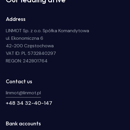
Address
LINMOT Sp. z o.o. Spółka Komandytowa
ul. Ekonomiczna 6
42-200 Częstochowa
VAT ID: PL 5732840297
REGON: 242801764
Contact us
linmot@linmot.pl
+48 34 32-40-147
Bank accounts