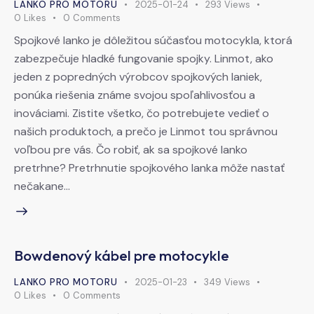
LANKO PRO MOTORU
2025-01-24
293
Views
0
Likes
0
Comments
Spojkové lanko je dôležitou súčasťou motocykla, ktorá
zabezpečuje hladké fungovanie spojky. Linmot, ako
jeden z popredných výrobcov spojkových laniek,
ponúka riešenia známe svojou spoľahlivosťou a
inováciami. Zistite všetko, čo potrebujete vedieť o
našich produktoch, a prečo je Linmot tou správnou
voľbou pre vás. Čo robiť, ak sa spojkové lanko
pretrhne? Pretrhnutie spojkového lanka môže nastať
nečakane…
Bowdenový kábel pre motocykle
LANKO PRO MOTORU
2025-01-23
349
Views
0
Likes
0
Comments