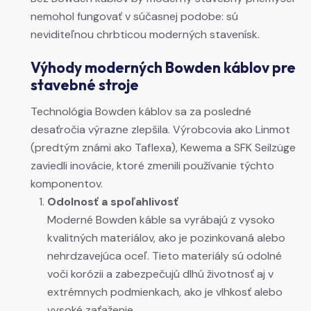
nemohol fungovať v súčasnej podobe: sú
neviditeľnou chrbticou moderných stavenísk.
Výhody moderných Bowden káblov pre
stavebné stroje
Technológia Bowden káblov sa za posledné
desaťročia výrazne zlepšila. Výrobcovia ako Linmot
(predtým známi ako Taflexa), Kewema a SFK Seilzüge
zaviedli inovácie, ktoré zmenili používanie týchto
komponentov.
Odolnosť a spoľahlivosť
Moderné Bowden káble sa vyrábajú z vysoko
kvalitných materiálov, ako je pozinkovaná alebo
nehrdzavejúca oceľ. Tieto materiály sú odolné
voči korózii a zabezpečujú dlhú životnosť aj v
extrémnych podmienkach, ako je vlhkosť alebo
vysoké zaťaženie.