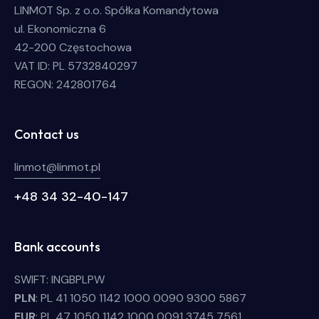
LINMOT Sp. z o.o. Spółka Komandytowa
ul. Ekonomiczna 6
42-200 Częstochowa
VAT ID: PL 5732840297
REGON: 242801764
Contact us
linmot@linmot.pl
+48 34 32-40-147
Bank accounts
SWIFT: INGBPLPW
PLN
: PL 41 1050 1142 1000 0090 9300 5867
EUR
: PL 47 1050 1142 1000 0091 3745 7561