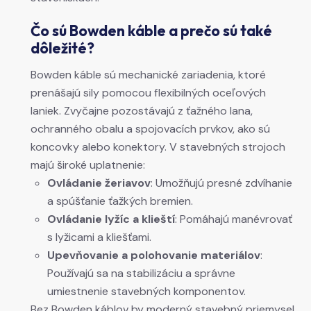
Čo sú Bowden káble a prečo sú také
dôležité?
Bowden káble sú mechanické zariadenia, ktoré
prenášajú sily pomocou flexibilných oceľových
laniek. Zvyčajne pozostávajú z ťažného lana,
ochranného obalu a spojovacích prvkov, ako sú
koncovky alebo konektory. V stavebných strojoch
majú široké uplatnenie:
Ovládanie žeriavov
: Umožňujú presné zdvíhanie
a spúšťanie ťažkých bremien.
Ovládanie lyžíc a klieští
: Pomáhajú manévrovať
s lyžicami a kliešťami.
Upevňovanie a polohovanie materiálov
:
Používajú sa na stabilizáciu a správne
umiestnenie stavebných komponentov.
Bez Bowden káblov by moderný stavebný priemysel