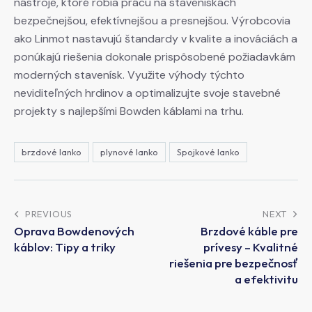
nástroje, ktoré robia prácu na staveniskách
bezpečnejšou, efektívnejšou a presnejšou. Výrobcovia
ako Linmot nastavujú štandardy v kvalite a inováciách a
ponúkajú riešenia dokonale prispôsobené požiadavkám
moderných stavenísk. Využite výhody týchto
neviditeľných hrdinov a optimalizujte svoje stavebné
projekty s najlepšími Bowden káblami na trhu.
brzdové lanko
plynové lanko
Spojkové lanko
PREVIOUS
NEXT
Oprava Bowdenových
Brzdové káble pre
káblov: Tipy a triky
prívesy – Kvalitné
riešenia pre bezpečnosť
a efektivitu