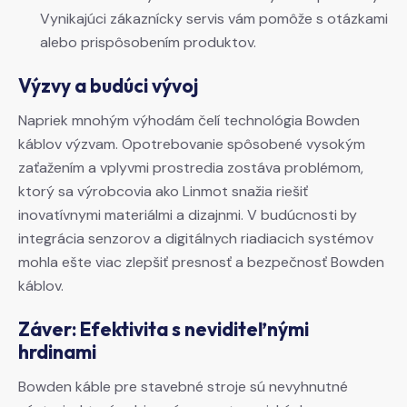
Vynikajúci zákaznícky servis vám pomôže s otázkami
alebo prispôsobením produktov.
Výzvy a budúci vývoj
Napriek mnohým výhodám čelí technológia Bowden
káblov výzvam. Opotrebovanie spôsobené vysokým
zaťažením a vplyvmi prostredia zostáva problémom,
ktorý sa výrobcovia ako Linmot snažia riešiť
inovatívnymi materiálmi a dizajnmi. V budúcnosti by
integrácia senzorov a digitálnych riadiacich systémov
mohla ešte viac zlepšiť presnosť a bezpečnosť Bowden
káblov.
Záver: Efektivita s neviditeľnými
hrdinami
Bowden káble pre stavebné stroje sú nevyhnutné