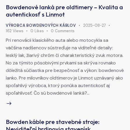
Bowdenové lanká pre oldtimery – Kvalita a
autentickosť s Linmot
VÝROBCA BOWDENOVÝCH KÁBLOV
2025-08-27
162
Views
0
Likes
0
Comments
Pri renovácii klasického auta alebo motocykla sa
väčšina nadšencov sústreďuje na viditeľné detaily:
lesklý lak, žiarivý chróm či charakteristický zvuk motora.
No za týmito pôsobivými prvkami sa skrýva rovnako
dôležitá súčiastka pre bezpečnosť a výkon: bowdenové
lanko. Pre milovníkov oldtimerov je Linmot uznávaný ako
spoľahlivý výrobca, ktorý ponúka autentickosť aj
spoľahlivosť. Čo sú bowdenové lanká?…
Bowden káble pre stavebné stroje:
Neviditeľní hrdinovia stavenísk