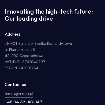
Innovating the high-tech future:
Our leading drive
Address
LINMOT Sp. z o.o. Spółka Komandytowa
ul. Ekonomiczna 6
42-200 Częstochowa
VAT ID: PL 5732840297
REGON: 242801764
Contact us
linmot@linmot.pl
+48 34 32-40-147