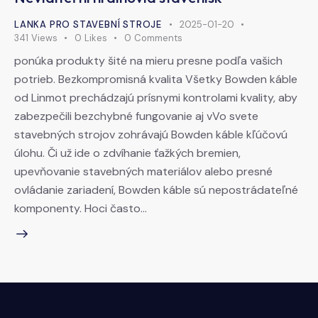
LANKA PRO STAVEBNÍ STROJE
2025-01-20
341
Views
0
Likes
0
Comments
ponúka produkty šité na mieru presne podľa vašich
potrieb. Bezkompromisná kvalita Všetky Bowden káble
od Linmot prechádzajú prísnymi kontrolami kvality, aby
zabezpečili bezchybné fungovanie aj vVo svete
stavebných strojov zohrávajú Bowden káble kľúčovú
úlohu. Či už ide o zdvíhanie ťažkých bremien,
upevňovanie stavebných materiálov alebo presné
ovládanie zariadení, Bowden káble sú nepostrádateľné
komponenty. Hoci často…