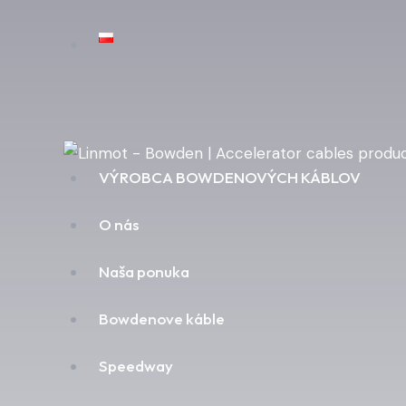
VÝROBCA BOWDENOVÝCH KÁBLOV
O nás
Naša ponuka
Bowdenove káble
Speedway