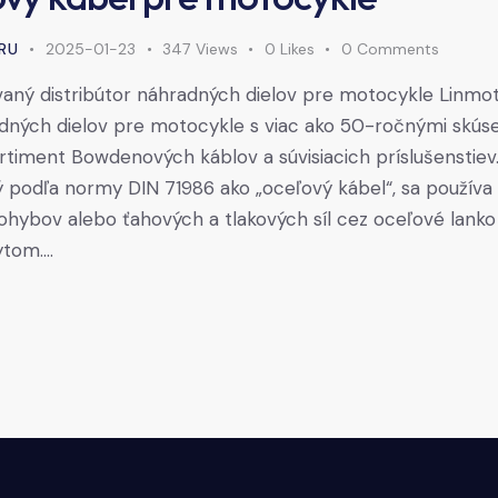
RU
2025-01-23
347
Views
0
Likes
0
Comments
aný distribútor náhradných dielov pre motocykle Linmot
adných dielov pre motocykle s viac ako 50-ročnými skús
rtiment Bowdenových káblov a súvisiacich príslušenstie
ý podľa normy DIN 71986 ako „oceľový kábel“, sa používa
hybov alebo ťahových a tlakových síl cez oceľové lanko
ytom.…