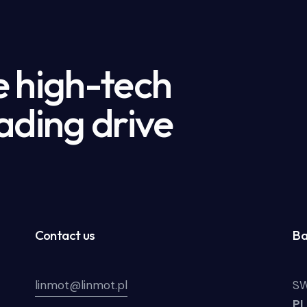
e high-tech
ading drive
Contact us
Ba
linmot@linmot.pl
SW
P