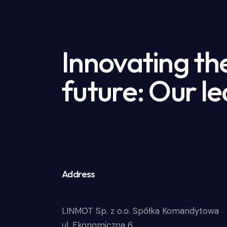
Innovating th
future: Our le
Address
LINMOT Sp. z o.o. Spółka Komandytowa
ul. Ekonomiczna 6