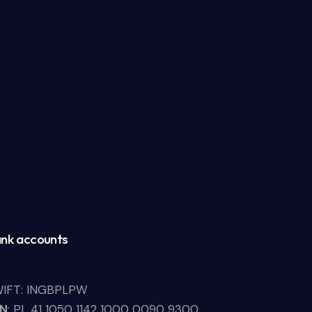
nk accounts
IFT: INGBPLPW
LN
: PL 41 1050 1142 1000 0090 9300