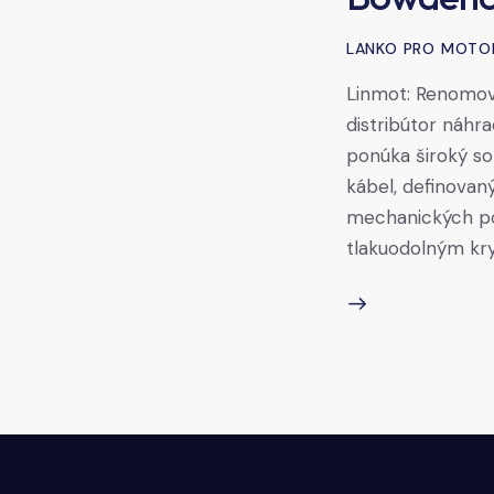
LANKO PRO MOTO
Linmot: Renomov
distribútor náhr
ponúka široký so
kábel, definovan
mechanických po
tlakuodolným kr