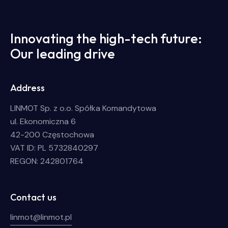
Innovating the high-tech future:
Our leading drive
Address
LINMOT Sp. z o.o. Spółka Komandytowa
ul. Ekonomiczna 6
42-200 Częstochowa
VAT ID: PL 5732840297
REGON: 242801764
Contact us
linmot@linmot.pl