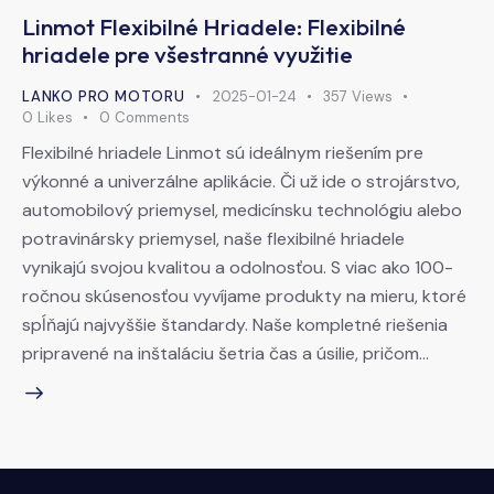
Linmot Flexibilné Hriadele: Flexibilné
hriadele pre všestranné využitie
LANKO PRO MOTORU
2025-01-24
357
Views
0
Likes
0
Comments
Flexibilné hriadele Linmot sú ideálnym riešením pre
výkonné a univerzálne aplikácie. Či už ide o strojárstvo,
automobilový priemysel, medicínsku technológiu alebo
potravinársky priemysel, naše flexibilné hriadele
vynikajú svojou kvalitou a odolnosťou. S viac ako 100-
ročnou skúsenosťou vyvíjame produkty na mieru, ktoré
spĺňajú najvyššie štandardy. Naše kompletné riešenia
pripravené na inštaláciu šetria čas a úsilie, pričom…