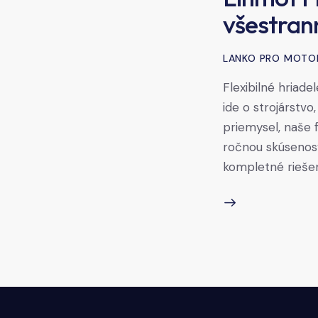
všestrann
LANKO PRO MOTO
Flexibilné hriade
ide o strojárstv
priemysel, naše f
ročnou skúsenosť
kompletné riešeni