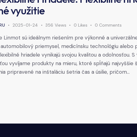
é využitie
RU
2025-01-24
356
Views
0
Likes
0
Comments
le Linmot sú ideálnym riešením pre výkonné a univerzálne 
o, automobilový priemysel, medicínsku technológiu alebo 
lexibilné hriadele vynikajú svojou kvalitou a odolnosťou. S
ou vyvíjame produkty na mieru, ktoré spĺňajú najvyššie 
a pripravené na inštaláciu šetria čas a úsilie, pričom…