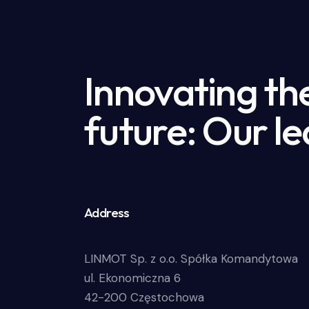
Innovating th
future: Our le
Address
LINMOT Sp. z o.o. Spółka Komandytowa
ul. Ekonomiczna 6
42-200 Częstochowa