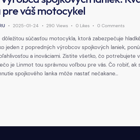
ta pre váš motocykel
RU
2025-01-24
290
Views
0
Likes
0
Comments
e dôležitou súčasťou motocykla, ktorá zabezpečuje hladk
ako jeden z popredných výrobcov spojkových laniek, ponú
ahlivosťou a inováciami. Zistite všetko, čo potrebujete 
ečo je Linmot tou správnou voľbou pre vás. Čo robiť, ak 
hnutie spojkového lanka môže nastať nečakane…