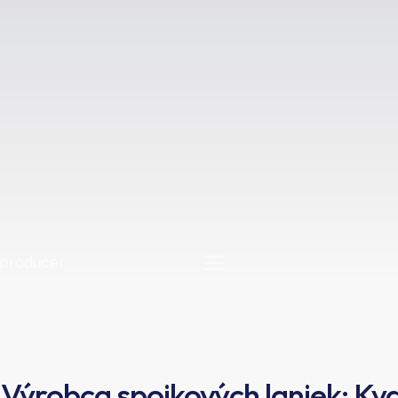
Výrobca spojkových laniek: Kva