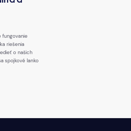
é fungovanie
ka riešenia
vedieť o našich
sa spojkové lanko