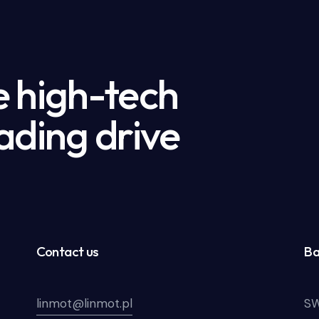
e high-tech
ading drive
Contact us
Ba
linmot@linmot.pl
SW