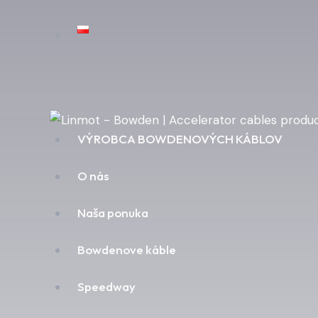
VÝROBCA BOWDENOVÝCH KÁBLOV
O nás
Naša ponuka
Bowdenove káble
Speedway