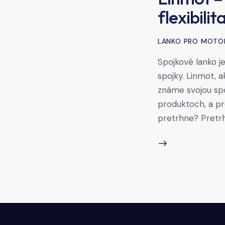
flexibili
LANKO PRO MOTO
Spojkové lanko j
spojky. Linmot, 
známe svojou spoľ
produktoch, a pr
pretrhne? Pretr