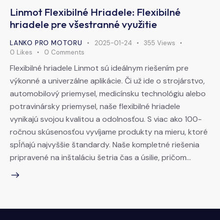
Linmot Flexibilné Hriadele: Flexibilné
hriadele pre všestranné využitie
LANKO PRO MOTORU
2025-01-24
355
Views
0
Likes
0
Comments
Flexibilné hriadele Linmot sú ideálnym riešením pre
výkonné a univerzálne aplikácie. Či už ide o strojárstvo,
automobilový priemysel, medicínsku technológiu alebo
potravinársky priemysel, naše flexibilné hriadele
vynikajú svojou kvalitou a odolnosťou. S viac ako 100-
ročnou skúsenosťou vyvíjame produkty na mieru, ktoré
spĺňajú najvyššie štandardy. Naše kompletné riešenia
pripravené na inštaláciu šetria čas a úsilie, pričom…