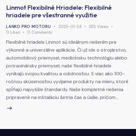
Linmot Flexibilné Hriadele: Flexibilné
hriadele pre všestranné využitie
LANKO PRO MOTORU
2025-01-24
355
Views
0
Likes
0
Comments
Flexibilné hriadele Linmot sú ideálnym riešením pre
výkonné a univerzálne aplikácie. Či už ide o strojárstvo,
automobilový priemysel, medicínsku technológiu alebo
potravinársky priemysel, naše flexibilné hriadele
vynikajú svojou kvalitou a odolnosťou. S viac ako 100-
ročnou skúsenosťou vyvíjame produkty na mieru, ktoré
spĺňajú najvyššie štandardy. Naše kompletné riešenia
pripravené na inštaláciu šetria čas a úsilie, pričom…