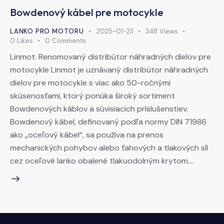
Bowdenový kábel pre motocykle
LANKO PRO MOTORU
2025-01-23
348
Views
0
Likes
0
Comments
Linmot: Renomovaný distribútor náhradných dielov pre
motocykle Linmot je uznávaný distribútor náhradných
dielov pre motocykle s viac ako 50-ročnými
skúsenosťami, ktorý ponúka široký sortiment
Bowdenových káblov a súvisiacich príslušenstiev.
Bowdenový kábel, definovaný podľa normy DIN 71986
ako „oceľový kábel“, sa používa na prenos
mechanických pohybov alebo ťahových a tlakových síl
cez oceľové lanko obalené tlakuodolným krytom.…