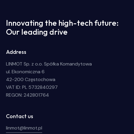
Innovating the high-tech future:
Our leading drive
Address
LINMOT Sp. z o.o. Spółka Komandytowa
ul. Ekonomiczna 6
42-200 Częstochowa
VAT ID: PL 5732840297
REGON: 242801764
Contact us
linmot@linmot.pl