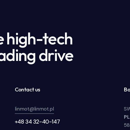
e high-tech
ading drive
Contact us
Ba
linmot@linmot.pl
SW
P
+48 34 32-40-147
58