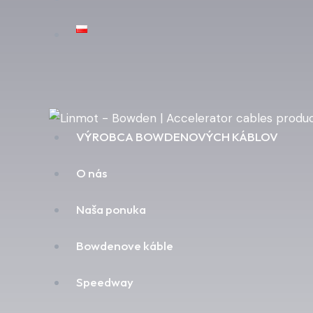
VÝROBCA BOWDENOVÝCH KÁBLOV
O nás
Naša ponuka
Bowdenove káble
Speedway