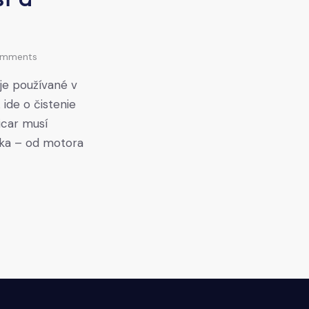
mments
je používané v
ide o čistenie
icar musí
tka – od motora