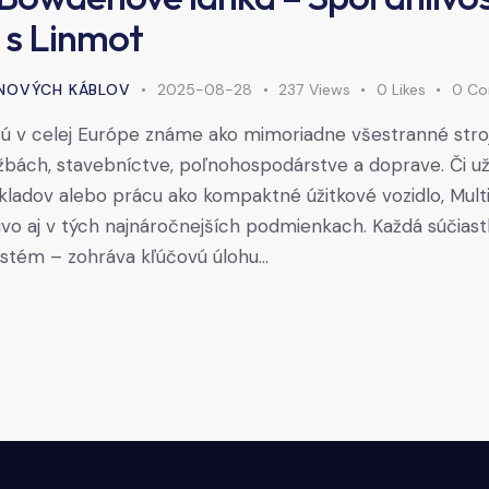
 s Linmot
NOVÝCH KÁBLOV
2025-08-28
237
Views
0
Likes
0
Co
 sú v celej Európe známe ako mimoriadne všestranné stro
bách, stavebníctve, poľnohospodárstve a doprave. Či už 
ákladov alebo prácu ako kompaktné úžitkové vozidlo, Mult
ivo aj v tých najnáročnejších podmienkach. Každá súčias
ystém – zohráva kľúčovú úlohu…