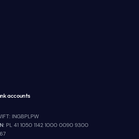
nk accounts
IFT: INGBPLPW
LN
: PL 41 1050 1142 1000 0090 9300
67