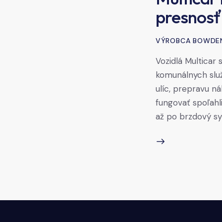
presnosť
VÝROBCA BOWDE
Vozidlá Multicar
komunálnych služ
ulíc, prepravu n
fungovať spoľahl
až po brzdový s