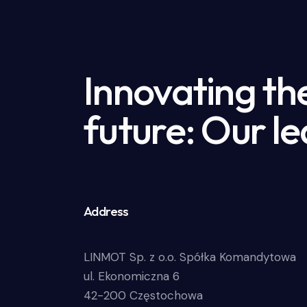
Innovating th
future: Our le
Address
LINMOT Sp. z o.o. Spółka Komandytowa
ul. Ekonomiczna 6
42-200 Częstochowa