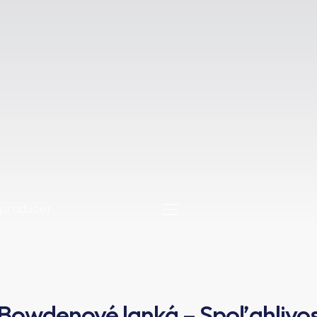
 Bowdenové lanká – Spoľahlivos