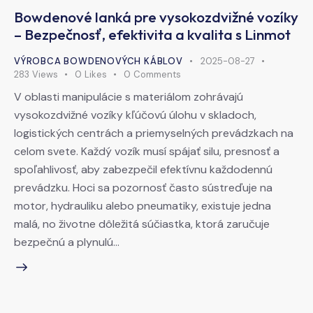
Bowdenové lanká pre vysokozdvižné vozíky
– Bezpečnosť, efektivita a kvalita s Linmot
VÝROBCA BOWDENOVÝCH KÁBLOV
2025-08-27
283
Views
0
Likes
0
Comments
V oblasti manipulácie s materiálom zohrávajú
vysokozdvižné vozíky kľúčovú úlohu v skladoch,
logistických centrách a priemyselných prevádzkach na
celom svete. Každý vozík musí spájať silu, presnosť a
spoľahlivosť, aby zabezpečil efektívnu každodennú
prevádzku. Hoci sa pozornosť často sústreďuje na
motor, hydrauliku alebo pneumatiky, existuje jedna
malá, no životne dôležitá súčiastka, ktorá zaručuje
bezpečnú a plynulú…