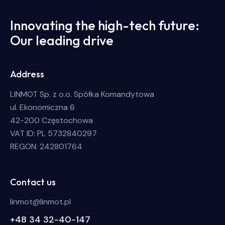
Innovating the high-tech future:
Our leading drive
Address
LINMOT Sp. z o.o. Spółka Komandytowa
ul. Ekonomiczna 6
42-200 Częstochowa
VAT ID: PL 5732840297
REGON: 242801764
Contact us
linmot@linmot.pl
+48 34 32-40-147