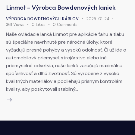
Linmot – Výrobca Bowdenových laniek
VÝROBCA BOWDENOVÝCH KÁBLOV
2025-01-24
361
Views
0
Likes
0
Comments
Naše ovládacie lanká Linmot pre aplikácie ťahu a tlaku
sú špeciálne navrhnuté pre náročné úlohy, ktoré
vyžadujú presné pohyby a vysokú odolnosť. Či už ide o
automobilový priemysel, strojárstvo alebo iné
priemyselné odvetvia, naše lanká zaručujú maximálnu
spoľahlivosť a dlhú životnosť. Sú vyrobené z vysoko
kvalitných materiálov a podliehajú prísnym kontrolám
kvality, aby poskytovali stabilný…