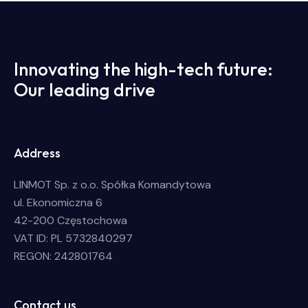
Innovating the high-tech future:
Our leading drive
Address
LINMOT Sp. z o.o. Spółka Komandytowa
ul. Ekonomiczna 6
42-200 Częstochowa
VAT ID: PL 5732840297
REGON: 242801764
Contact us