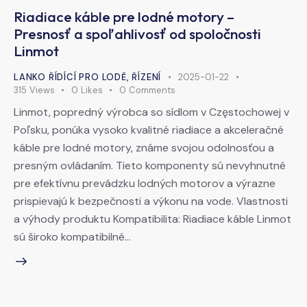
Riadiace káble pre lodné motory –
Presnosť a spoľahlivosť od spoločnosti
Linmot
LANKO ŘÍDÍCÍ PRO LODĚ, ŘÍZENÍ
2025-01-22
315
Views
0
Likes
0
Comments
Linmot, popredný výrobca so sídlom v Częstochowej v
Poľsku, ponúka vysoko kvalitné riadiace a akceleračné
káble pre lodné motory, známe svojou odolnosťou a
presným ovládaním. Tieto komponenty sú nevyhnutné
pre efektívnu prevádzku lodných motorov a výrazne
prispievajú k bezpečnosti a výkonu na vode. Vlastnosti
a výhody produktu Kompatibilita: Riadiace káble Linmot
sú široko kompatibilné…