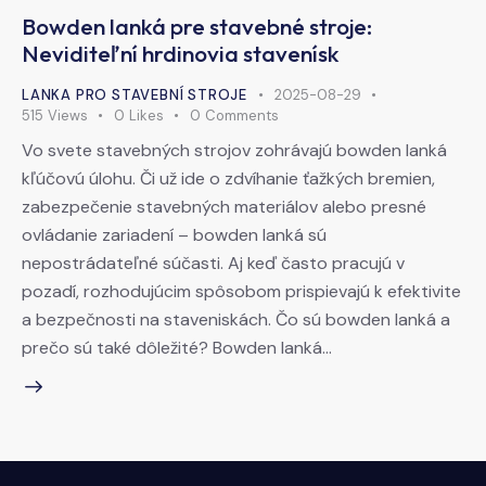
Bowden lanká pre stavebné stroje:
Neviditeľní hrdinovia stavenísk
LANKA PRO STAVEBNÍ STROJE
2025-08-29
515
Views
0
Likes
0
Comments
Vo svete stavebných strojov zohrávajú bowden lanká
kľúčovú úlohu. Či už ide o zdvíhanie ťažkých bremien,
zabezpečenie stavebných materiálov alebo presné
ovládanie zariadení – bowden lanká sú
nepostrádateľné súčasti. Aj keď často pracujú v
pozadí, rozhodujúcim spôsobom prispievajú k efektivite
a bezpečnosti na staveniskách. Čo sú bowden lanká a
prečo sú také dôležité? Bowden lanká…