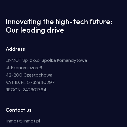
Innovating the high-tech future:
Our leading drive
Address
LINMOT Sp. z o.o. Spółka Komandytowa
ul. Ekonomiczna 6
42-200 Częstochowa
VAT ID: PL 5732840297
REGON: 242801764
Contact us
linmot@linmot.pl