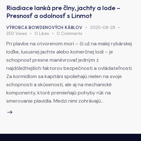
Riadiace lanká pre člny, jachty a lode –
Presnosť a odolnosť s Linmot
VÝROBCA BOWDENOVÝCH KÁBLOV
2025-08-28
250
Views
0
Likes
0
Comments
Pri plavbe na otvorenom mori – či už na malej rybárskej
loďke, luxusnej jachte alebo komerčnej lodi – je
schopnosť presne manévrovať jedným z
najdôležitejších faktorov bezpečnosti a ovládateľnosti.
Za kormidlom sa kapitáni spoliehajú nielen na svoje
schopnosti a skúsenosti, ale aj na mechanické
komponenty, ktoré premieňajú pohyby rúk na
smerovanie plavidla. Medzi nimi zohrávajú…