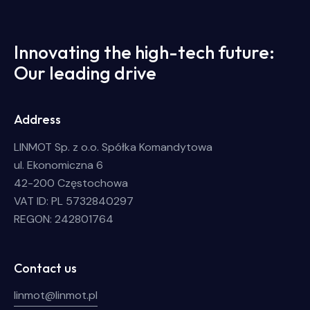
Innovating the high-tech future:
Our leading drive
Address
LINMOT Sp. z o.o. Spółka Komandytowa
ul. Ekonomiczna 6
42-200 Częstochowa
VAT ID: PL 5732840297
REGON: 242801764
Contact us
linmot@linmot.pl