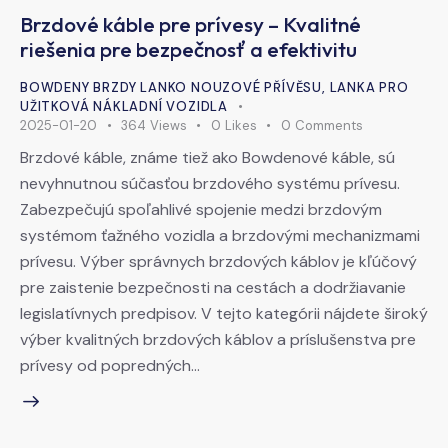
Brzdové káble pre prívesy – Kvalitné
riešenia pre bezpečnosť a efektivitu
BOWDENY BRZDY LANKO NOUZOVÉ PŘÍVĚSU
,
LANKA PRO
UŽITKOVÁ NÁKLADNÍ VOZIDLA
2025-01-20
364
Views
0
Likes
0
Comments
Brzdové káble, známe tiež ako Bowdenové káble, sú
nevyhnutnou súčasťou brzdového systému prívesu.
Zabezpečujú spoľahlivé spojenie medzi brzdovým
systémom ťažného vozidla a brzdovými mechanizmami
prívesu. Výber správnych brzdových káblov je kľúčový
pre zaistenie bezpečnosti na cestách a dodržiavanie
legislatívnych predpisov. V tejto kategórii nájdete široký
výber kvalitných brzdových káblov a príslušenstva pre
prívesy od popredných…