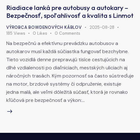
Riadiace lanká pre autobusy a autokary –
Bezpečnosť, spoľahlivosť a kvalita s Linmot
VÝROBCA BOWDENOVÝCH KÁBLOV
2025-08-28
185
Views
0
Likes
0
Comments
Na bezpečnú a efektívnu prevádzku autobusov a
autokarov musí každá súčiastka fungovať bezchybne.
Tieto vozidlá denne prepravujú tisíce cestujúcich na
dlhé vzdialenosti po diaľniciach, mestských uliciach aj
náročných trasách. Kým pozornosť sa často sústreďuje
na motor, brzdové systémy či odpruženie, existuje
jedna malá, ale veľmi dôležitá súčasť, ktorá je rovnako
kľúčová pre bezpečnosť a výkon:…