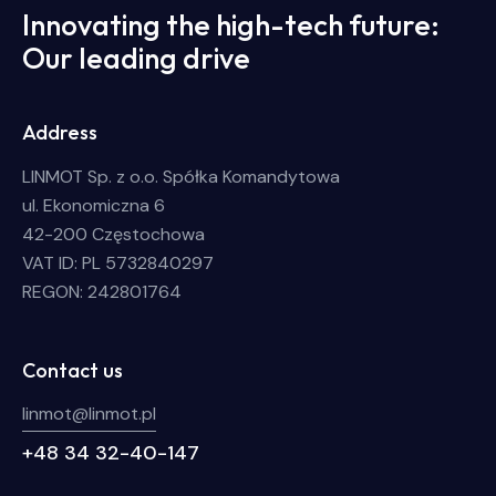
Innovating the high-tech future:
Our leading drive
Address
LINMOT Sp. z o.o. Spółka Komandytowa
ul. Ekonomiczna 6
42-200 Częstochowa
VAT ID: PL 5732840297
REGON: 242801764
Contact us
linmot@linmot.pl
+48 34 32-40-147