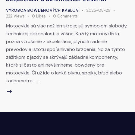
VÝROBCA BOWDENOVÝCH KÁBLOV
2025-08-29
222
Views
0
Likes
0
Comments
Motocykle sú viac než len stroje; sú symbolom slobody,
technickej dokonalosti a vášne. Každý motocyklista
pozná vzrušenie z akcelerácie, plynulé radenie
prevodov a istotu spoľahlivého brzdenia. No za týmto
zážitkom z jazdy sa skrývajú základné komponenty,
ktoré si často ani nevšimneme: bowdeny pre
motocykle. Či už ide o lanká plynu, spojky, bŕzd alebo
tachometra –…