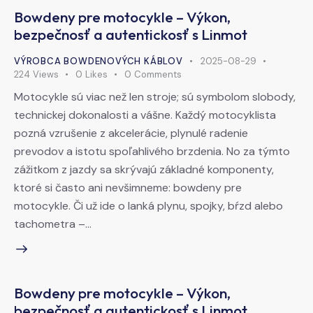
Bowdeny pre motocykle – Výkon,
bezpečnosť a autentickosť s Linmot
VÝROBCA BOWDENOVÝCH KÁBLOV
2025-08-29
224
Views
0
Likes
0
Comments
Motocykle sú viac než len stroje; sú symbolom slobody,
technickej dokonalosti a vášne. Každý motocyklista
pozná vzrušenie z akcelerácie, plynulé radenie
prevodov a istotu spoľahlivého brzdenia. No za týmto
zážitkom z jazdy sa skrývajú základné komponenty,
ktoré si často ani nevšimneme: bowdeny pre
motocykle. Či už ide o lanká plynu, spojky, bŕzd alebo
tachometra –…
Bowdeny pre motocykle – Výkon,
bezpečnosť a autentickosť s Linmot