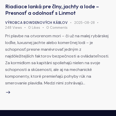
Riadiace lanká pre člny, jachty a lode –
Presnosť a odolnosť s Linmot
VÝROBCA BOWDENOVÝCH KÁBLOV
2025-08-28
248
Views
0
Likes
0
Comments
Pri plavbe na otvorenom mori – či už na malej rybárskej
loďke, luxusnej jachte alebo komerčnej lodi – je
schopnosť presne manévrovať jedným z
najdôležitejších faktorov bezpečnosti a ovládateľnosti.
Za kormidlom sa kapitáni spoliehajú nielen na svoje
schopnosti a skúsenosti, ale aj na mechanické
komponenty, ktoré premieňajú pohyby rúk na
smerovanie plavidla. Medzi nimi zohrávajú…