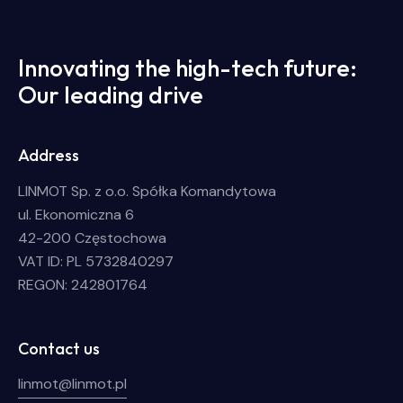
Innovating the high-tech future:
Our leading drive
Address
LINMOT Sp. z o.o. Spółka Komandytowa
ul. Ekonomiczna 6
42-200 Częstochowa
VAT ID: PL 5732840297
REGON: 242801764
Contact us
linmot@linmot.pl