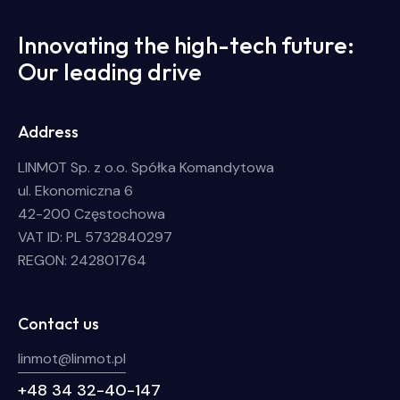
Innovating the high-tech future:
Our leading drive
Address
LINMOT Sp. z o.o. Spółka Komandytowa
ul. Ekonomiczna 6
42-200 Częstochowa
VAT ID: PL 5732840297
REGON: 242801764
Contact us
linmot@linmot.pl
+48 34 32-40-147