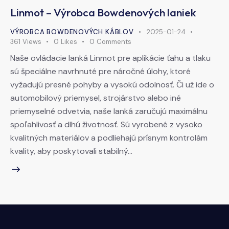
Linmot – Výrobca Bowdenových laniek
VÝROBCA BOWDENOVÝCH KÁBLOV
2025-01-24
361
Views
0
Likes
0
Comments
Naše ovládacie lanká Linmot pre aplikácie ťahu a tlaku
sú špeciálne navrhnuté pre náročné úlohy, ktoré
vyžadujú presné pohyby a vysokú odolnosť. Či už ide o
automobilový priemysel, strojárstvo alebo iné
priemyselné odvetvia, naše lanká zaručujú maximálnu
spoľahlivosť a dlhú životnosť. Sú vyrobené z vysoko
kvalitných materiálov a podliehajú prísnym kontrolám
kvality, aby poskytovali stabilný…