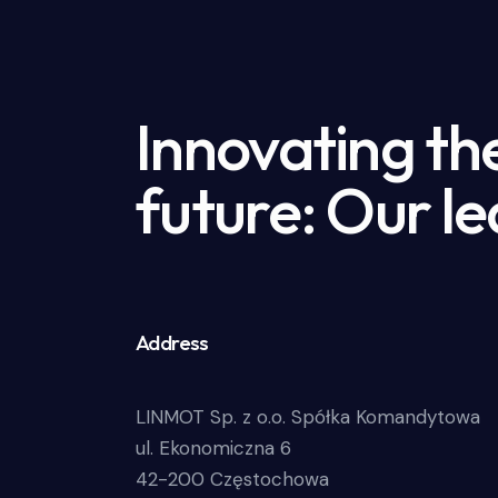
Innovating th
future: Our le
Address
LINMOT Sp. z o.o. Spółka Komandytowa
ul. Ekonomiczna 6
42-200 Częstochowa