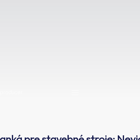
anká pre stavebné stroje: Nevid