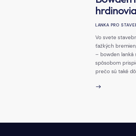
hrdinovia
LANKA PRO STAVE
Vo svete stavebn
ťažkých bremien,
– bowden lanká s
spôsobom prispie
prečo sú také dô