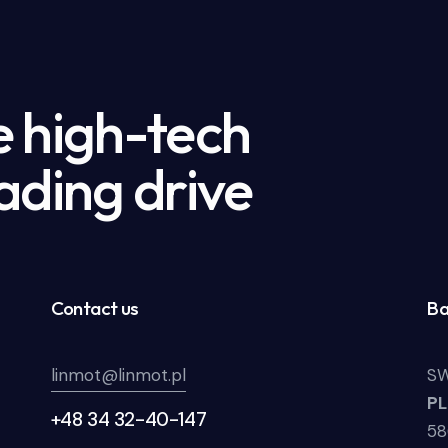
e high-tech
ading drive
Contact us
Ba
linmot@linmot.pl
SW
P
+48 34 32-40-147
58