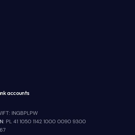
nk accounts
IFT: INGBPLPW
LN
: PL 41 1050 1142 1000 0090 9300
67