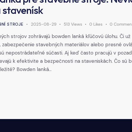
 stavenísk
BNÍ STROJE
2025-08-29
513
Views
0
Likes
0
Commen
ých strojov zohrávajú bowden lanká kľúčovú úlohu. Či už 
 zabezpečenie stavebných materiálov alebo presné ovlá
ú nepostrádateľné súčasti. Aj keď často pracujú v pozad
vajú k efektivite a bezpečnosti na staveniskách. Čo sú 
ležité? Bowden lanká…