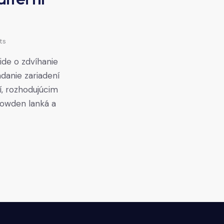
ts
ide o zdvíhanie
danie zariadení
í, rozhodujúcim
bowden lanká a