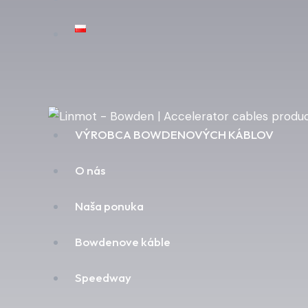
VÝROBCA BOWDENOVÝCH KÁBLOV
O nás
Naša ponuka
Bowdenove káble
Speedway