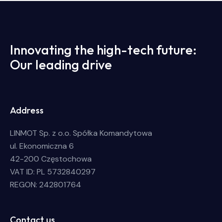
Innovating the high-tech future:
Our leading drive
Address
LINMOT Sp. z o.o. Spółka Komandytowa
ul. Ekonomiczna 6
42-200 Częstochowa
VAT ID: PL 5732840297
REGON: 242801764
Contact us