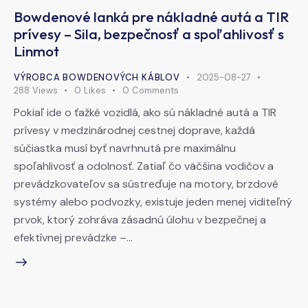
Bowdenové lanká pre nákladné autá a TIR
prívesy – Sila, bezpečnosť a spoľahlivosť s
Linmot
VÝROBCA BOWDENOVÝCH KÁBLOV
2025-08-27
288
Views
0
Likes
0
Comments
Pokiaľ ide o ťažké vozidlá, ako sú nákladné autá a TIR
prívesy v medzinárodnej cestnej doprave, každá
súčiastka musí byť navrhnutá pre maximálnu
spoľahlivosť a odolnosť. Zatiaľ čo väčšina vodičov a
prevádzkovateľov sa sústreďuje na motory, brzdové
systémy alebo podvozky, existuje jeden menej viditeľný
prvok, ktorý zohráva zásadnú úlohu v bezpečnej a
efektívnej prevádzke –…