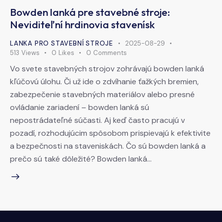
Bowden lanká pre stavebné stroje:
Neviditeľní hrdinovia stavenísk
LANKA PRO STAVEBNÍ STROJE
2025-08-29
513
Views
0
Likes
0
Comments
Vo svete stavebných strojov zohrávajú bowden lanká
kľúčovú úlohu. Či už ide o zdvíhanie ťažkých bremien,
zabezpečenie stavebných materiálov alebo presné
ovládanie zariadení – bowden lanká sú
nepostrádateľné súčasti. Aj keď často pracujú v
pozadí, rozhodujúcim spôsobom prispievajú k efektivite
a bezpečnosti na staveniskách. Čo sú bowden lanká a
prečo sú také dôležité? Bowden lanká…