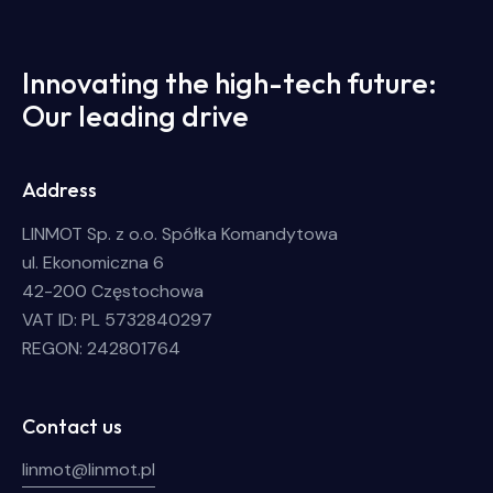
Innovating the high-tech future:
Our leading drive
Address
LINMOT Sp. z o.o. Spółka Komandytowa
ul. Ekonomiczna 6
42-200 Częstochowa
VAT ID: PL 5732840297
REGON: 242801764
Contact us
linmot@linmot.pl