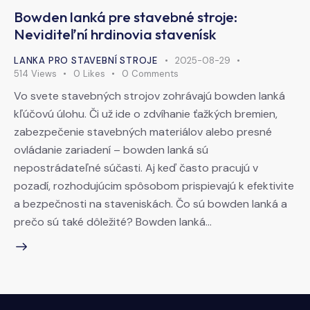
Bowden lanká pre stavebné stroje:
Neviditeľní hrdinovia stavenísk
LANKA PRO STAVEBNÍ STROJE
2025-08-29
514
Views
0
Likes
0
Comments
Vo svete stavebných strojov zohrávajú bowden lanká
kľúčovú úlohu. Či už ide o zdvíhanie ťažkých bremien,
zabezpečenie stavebných materiálov alebo presné
ovládanie zariadení – bowden lanká sú
nepostrádateľné súčasti. Aj keď často pracujú v
pozadí, rozhodujúcim spôsobom prispievajú k efektivite
a bezpečnosti na staveniskách. Čo sú bowden lanká a
prečo sú také dôležité? Bowden lanká…