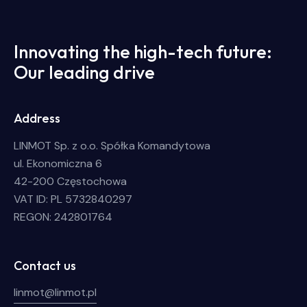
Innovating the high-tech future:
Our leading drive
Address
LINMOT Sp. z o.o. Spółka Komandytowa
ul. Ekonomiczna 6
42-200 Częstochowa
VAT ID: PL 5732840297
REGON: 242801764
Contact us
linmot@linmot.pl