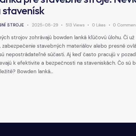
 stavenísk
BNÍ STROJE
2025-08-29
513
Views
0
Likes
0
Commen
ých strojov zohrávajú bowden lanká kľúčovú úlohu. Či už 
 zabezpečenie stavebných materiálov alebo presné ovlá
ú nepostrádateľné súčasti. Aj keď často pracujú v pozad
vajú k efektivite a bezpečnosti na staveniskách. Čo sú 
ležité? Bowden lanká…