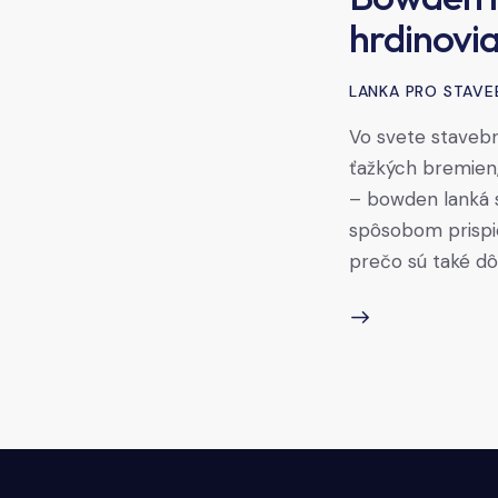
hrdinovia
LANKA PRO STAVE
Vo svete stavebn
ťažkých bremien,
– bowden lanká s
spôsobom prispie
prečo sú také dô