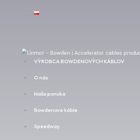
VÝROBCA BOWDENOVÝCH KÁBLOV
O nás
Naša ponuka
Bowdenove káble
Speedway