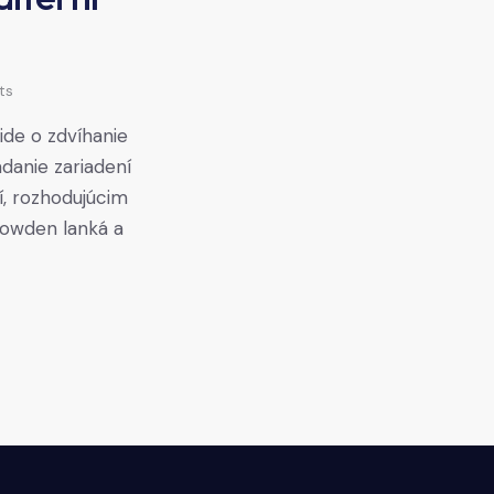
ts
ide o zdvíhanie
danie zariadení
í, rozhodujúcim
bowden lanká a