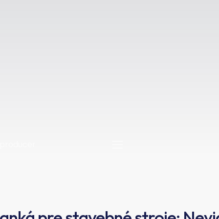
anká pre stavebné stroje: Nevid