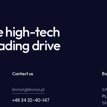
e high-tech
ading drive
Contact us
Ba
linmot@linmot.pl
SW
P
+48 34 32-40-147
58