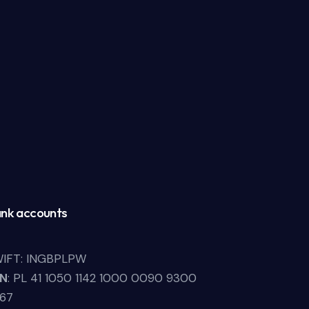
nk accounts
IFT: INGBPLPW
LN
: PL 41 1050 1142 1000 0090 9300
67