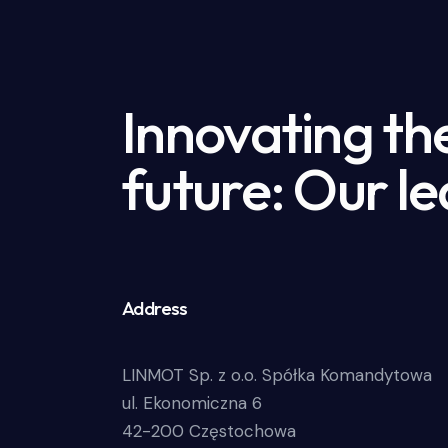
Innovating th
future: Our le
Address
LINMOT Sp. z o.o. Spółka Komandytowa
ul. Ekonomiczna 6
42-200 Częstochowa