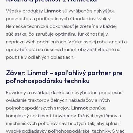
Všetky produkty
Linmot
sú vyrábané s najvyššou
presnosťou a podľa prísnych štandardov kvality.
Nemecká technická dokonalosť je zreteľná v každej
súčiastke, čo zaručuje optimálnu funkčnosť aj v
nepriaznivých podmienkach. Vďaka svojej robustnosti a
opraviteľnosti sú riešenia Linmot obzvlášť vhodné na
použitie v odľahlých oblastiach.
Záver: Linmot – spoľahlivý partner pre
poľnohospodársku techniku
Bowdeny a ovládacie lanká sú nevyhnutné pre presné
ovládanie traktorov, čelných nakladačov a iných
poľnohospodárskych strojov.
Linmot
ponúka
komplexný sortiment bowdenov, ťažných systémov a
mechanických pohonov navrhnutých tak, aby spĺňali
vysoké požiadavky poľnohospodárskej techniky. S viac