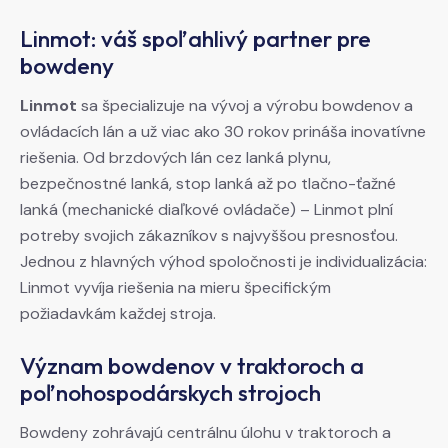
Linmot: váš spoľahlivý partner pre
bowdeny
Linmot
sa špecializuje na vývoj a výrobu bowdenov a
ovládacích lán a už viac ako 30 rokov prináša inovatívne
riešenia. Od brzdových lán cez lanká plynu,
bezpečnostné lanká, stop lanká až po tlačno-ťažné
lanká (mechanické diaľkové ovládače) – Linmot plní
potreby svojich zákazníkov s najvyššou presnosťou.
Jednou z hlavných výhod spoločnosti je individualizácia:
Linmot vyvíja riešenia na mieru špecifickým
požiadavkám každej stroja.
Význam bowdenov v traktoroch a
poľnohospodárskych strojoch
Bowdeny zohrávajú centrálnu úlohu v traktoroch a