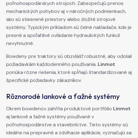
poľnohospodárskych strojoch. Zabezpečujú prenos
mechanických pohybov aj v náročných podmienkach,
ako sú stiesnené priestory alebo zložité strojové
systémy. Typickým príkladom sú čelné nakladače, kde je
presné a spoľahlivé ovládanie hydraulických funkcií
nevyhnutné.
Bowdeny pre traktory sú obzvlášť robustné, aby odolali
požiadavkám každodenného používania.
Linmot
ponúka rôzne riešenia, ktoré spĺňajú štandardizované aj
špecifické požiadavky zákazníkov.
Rôznorodé lankové a ťažné systémy
Okrem bowdenov zahŕňa produktové portfólio
Linmot
aj lankové a ťažné systémy používané v
poľnohospodárstve a stavebníctve. Tieto systémy sú
ideálne na prepravné a zdvíhacie aplikácie, vyznačujú sa